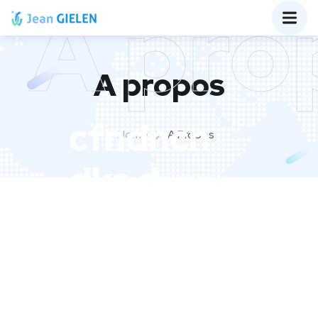
A pro
A propos
cfndncn
Home
A Propos
dkc d
cccccccc
cc
cccccccc