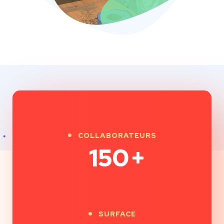
COLLABORATEURS
150
+
SURFACE