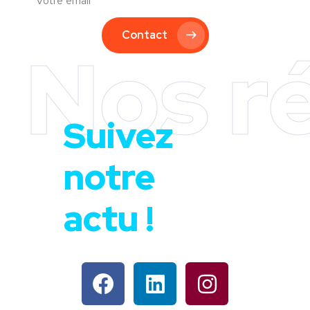
Contact
Nos r
Suivez
notre
actu !