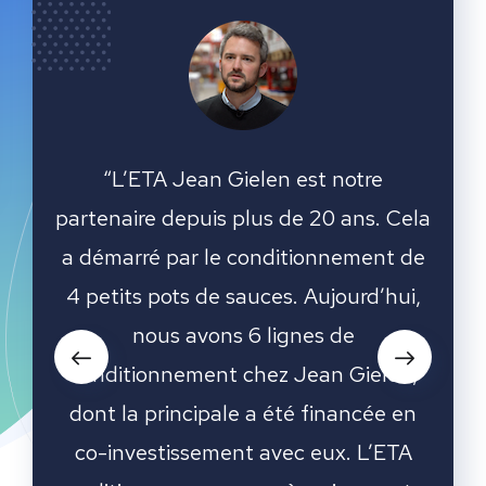
ean
“L’ETA Jean Gielen est notre
“Tr
100%
partenaire depuis plus de 20 ans. Cela
nouv
A met
a démarré par le conditionnement de
dém
 un
4 petits pots de sauces. Aujourd’hui,
pro
i que
nous avons 6 lignes de
l’E
eurs
conditionnement chez Jean Gielen,
conv
sion
dont la principale a été financée en
pro
s
co-investissement avec eux. L’ETA
L