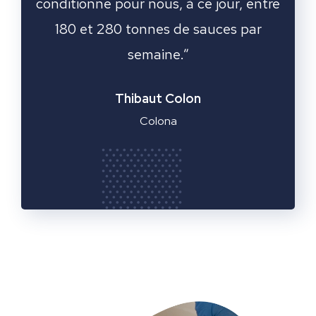
ation
conditionne pour nous, à ce jour, entre
ravi
ec le
180 et 280 tonnes de sauces par
une n
.”
semaine.”
Thibaut Colon
Colona