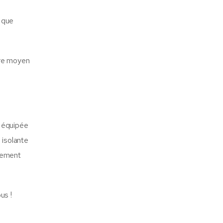
l que
tre moyen
s équipée
 isolante
nnement
us !