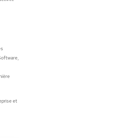
es
Software,
nière
eprise et