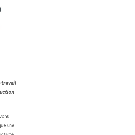
 travail
duction
avons
rque une
ctivité